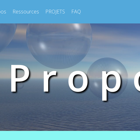
pos
Ressources
PROJETS
FAQ
P r o p 